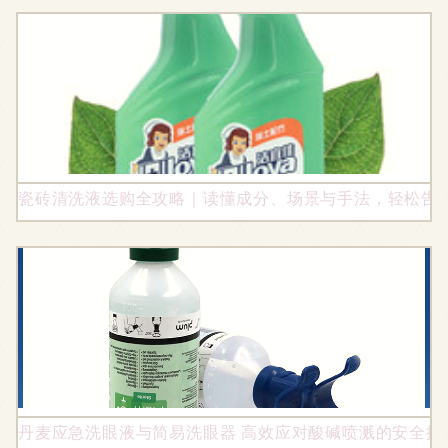
瓷砖清洗液选购全攻略｜读懂成分、场景与手法，轻松告
丹麦应急洗眼液与简易洗眼器 高效应对酸碱喷溅的安全搭