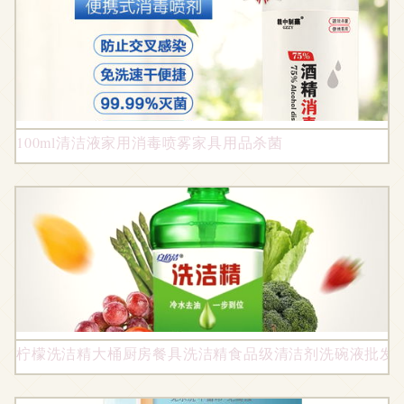
100ml清洁液家用消毒喷雾家具用品杀菌
柠檬洗洁精大桶厨房餐具洗洁精食品级清洁剂洗碗液批发