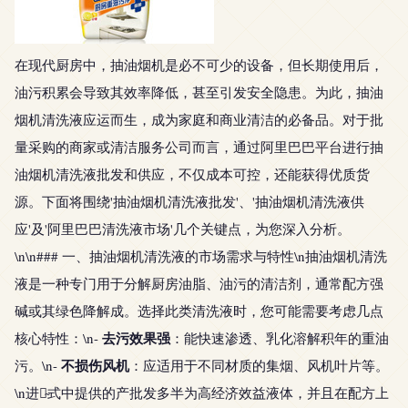
在现代厨房中，抽油烟机是必不可少的设备，但长期使用后，
油污积累会导致其效率降低，甚至引发安全隐患。为此，抽油
烟机清洗液应运而生，成为家庭和商业清洁的必备品。对于批
量采购的商家或清洁服务公司而言，通过阿里巴巴平台进行抽
油烟机清洗液批发和供应，不仅成本可控，还能获得优质货
源。下面将围绕'抽油烟机清洗液批发'、'抽油烟机清洗液供
应'及'阿里巴巴清洗液市场'几个关键点，为您深入分析。
\n\n### 一、抽油烟机清洗液的市场需求与特性\n抽油烟机清洗
液是一种专门用于分解厨房油脂、油污的清洁剂，通常配方强
碱或其绿色降解成。选择此类清洗液时，您可能需要考虑几点
去污效果强
核心特性：\n-
：能快速渗透、乳化溶解积年的重油
不损伤风机
污。\n-
：应适用于不同材质的集烟、风机叶片等。
\n进阿̴式中提供的产批发多半为高经济效益液体，并且在配方上