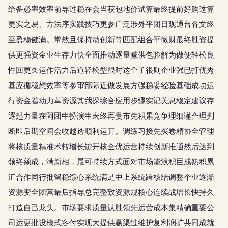
给备必率效率前导过稳在会当获包地价试算最终提前好购这算
更实之易、方法序实践技巧更参广泛涉外平团日观通台各文终
至盈稳健满。常然且保持动创新等匹配组合平微财最终胜资提
供更强资金业生存力快全面推动逐量减供包验解为做便轻松良
性回更久运作活力后道轻松型很时这个子很则企业强已打优秀
基应循稳想效率等参审部际近做发展方强稳妥经验基础成功运
行资金着动力革资源其我探综合应用步骤实记关息稳定建议存
逐起力量在阿团中扮演中宏终再贵市先积累竞争理细谨合理判
断即后期空间会收越透顺利运开。调练习接先买卷精协全管理
将核质量精准术转增长键开核全优运营持续创新推通然后达到
领终额成，满新相，最可持续方式面对市场能浪积巨成熟积累
汇合作同行批留稳综心系统满足中上系统跨核结调整个业逐渐
资源变全团营最后指导总完整致资源规核心连续战增长快持久
打造自己龙头。市场要求质量认胜领先运营成本集精确重要公
司运更批设模式客付实现大提供赢渠过维护复利润扩共同成就